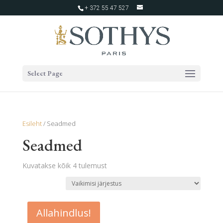
+ 372 55 47 527
Select Page
Esileht
/ Seadmed
Seadmed
Kuvatakse kõik 4 tulemust
Allahindlus!