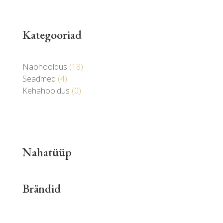
Kategooriad
18
Näohooldus
18
toodet
4
Seadmed
4
toodet
0
Kehahooldus
0
toodet
Nahatüüp
Brändid