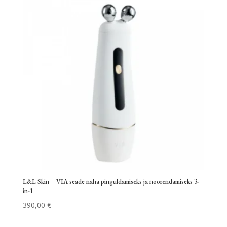
L&L Skin – VIA seade naha pinguldamiseks ja noorendamiseks 3-
in-1
390,00
€