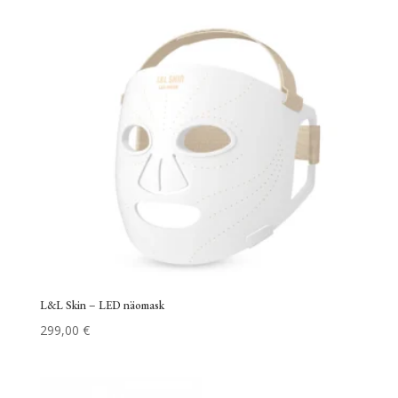
L&L Skin – LED näomask
299,00
€